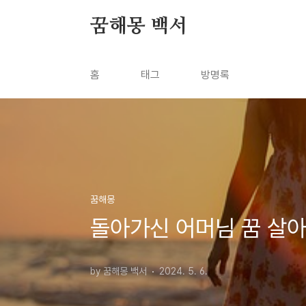
본문 바로가기
꿈해몽 백서
홈
태그
방명록
꿈해몽
돌아가신 어머님 꿈 살아
by 꿈해몽 백서
2024. 5. 6.