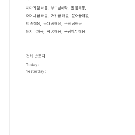
까마귀 꿈 해몽
부모님허락
돌 꿈해몽
어머니 꿈 해몽
거위꿈 해몽
문어꿈해몽
뱀 꿈해몽
늑대 꿈해몽
구름 꿈해몽
돼지 꿈해몽
떡 꿈해몽
구렁이꿈 해몽
전체 방문자
Today :
Yesterday :