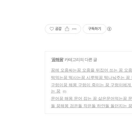
공감
구독하기
'
꿈해몽
' 카테고리의 다른 글
꿈에 오줌싸는꿈 오줌을 뒤집어 쓰는 꿈 오줌
떡먹는꿈 떡사는꿈 시루떡꿈 떡나눠주는 꿈 
구렁이꿈 해몽 구렁이 죽이는 꿈 구렁이에게 
는 꿈
(0)
문어꿈 해몽 문어 잡는 꿈 삶은문어먹는꿈 문
돌 꿈해몽 검은돌 작은돌 하얀돌 돌던지는 꿈