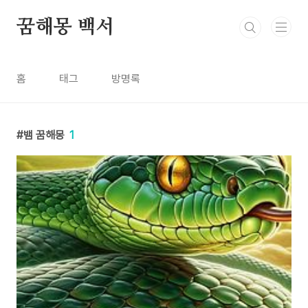
본문 바로가기
꿈해몽 백서
홈
태그
방명록
뱀 꿈해몽
1