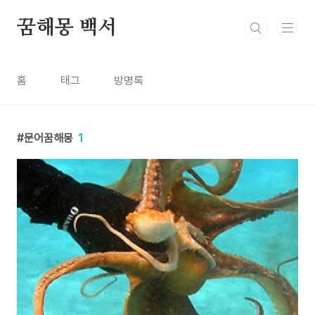
본문 바로가기
꿈해몽 백서
홈
태그
방명록
문어꿈해몽
1